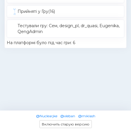
Прийняті у Гру(16)
Тестували гру: Cем, design_pl, dr_quasi, Eugenika,
QengAdmin
На платформі було під час гри: 6
@Nuclearjke
@xleban
@miklash
Включить старую версию