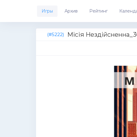
Игры
Архив
Рейтинг
Календ
Місія Нездійсненна_3
(#5222)