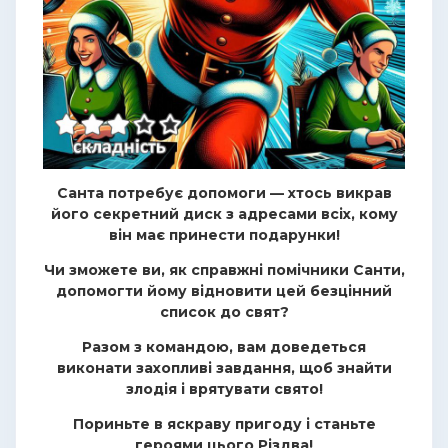
Санта потребує допомоги — хтось викрав
його секретний диск з адресами всіх, кому
він має принести подарунки!
Чи зможете ви, як справжні помічники Санти,
допомогти йому відновити цей безцінний
список до свят?
Разом з командою, вам доведеться
виконати захопливі завдання, щоб знайти
злодія і врятувати свято!
Пориньте в яскраву пригоду і станьте
героями цього Різдва!