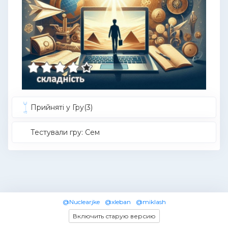
Прийняті у Гру(3)
Тестували гру: Cем
@Nuclearjke
@xleban
@miklash
Включить старую версию