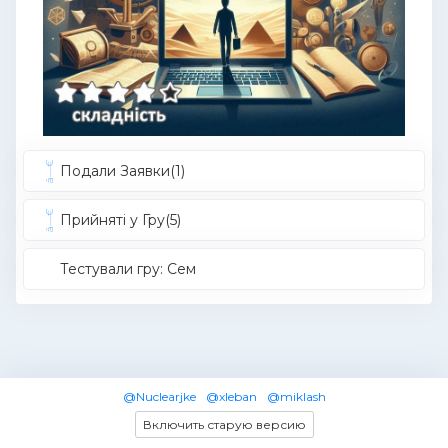
Подали Заявки(1)
Прийняті у Гру(5)
Тестували гру: Cем
@Nuclearjke
@xleban
@miklash
Включить старую версию