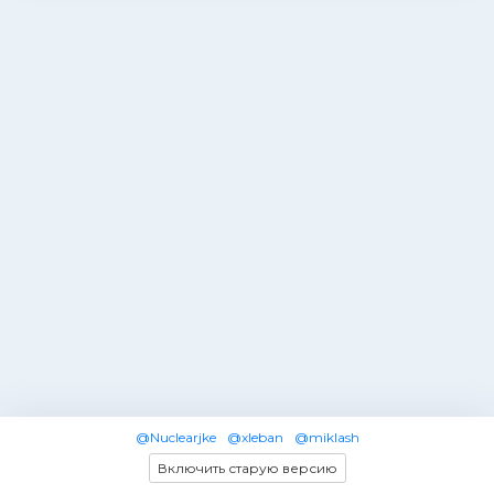
@Nuclearjke
@xleban
@miklash
Включить старую версию