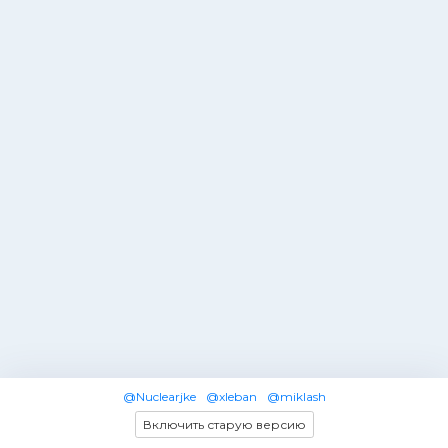
@Nuclearjke
@xleban
@miklash
Включить старую версию