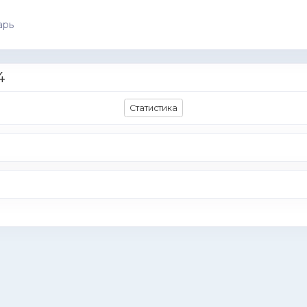
арь
4
Статистика