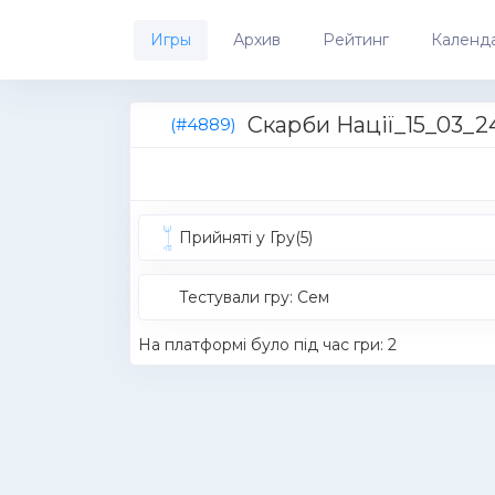
Игры
Архив
Рейтинг
Календ
Скарби Нації_15_03_2
(#4889)
Прийняті у Гру(5)
Тестували гру: Cем
На платформі було під час гри: 2