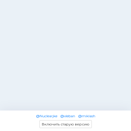
@Nuclearjke
@xleban
@miklash
Включить старую версию