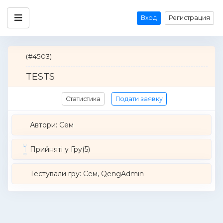
Вход
Регистрация
(#4503)
TESTS
Статистика
Подати заявку
Автори:
Cем
Прийняті у Гру(5)
Тестували гру: Cем, QengAdmin